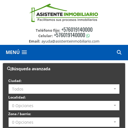
+576019140000
Teléfono fijo:
+576019140000
Celular:
Email:
ayuda@asistenteinmobiliario.com
MENÚ
Búsqueda avanzada
Ciudad:
Todos
Localidad:
0 Opciones
Zona / barrio:
0 Opciones