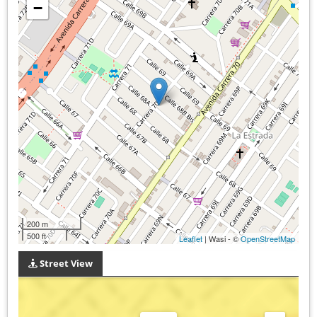
−
200 m
500 ft
Leaflet
| Wasi - ©
OpenStreetMap
Street View