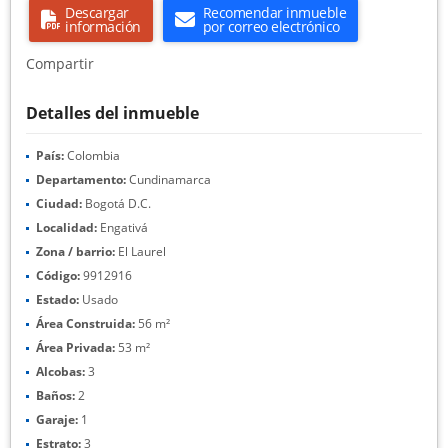
Descargar
Recomendar inmueble
información
por correo electrónico
Compartir
Detalles del inmueble
País:
Colombia
Departamento:
Cundinamarca
Ciudad:
Bogotá D.C.
Localidad:
Engativá
Zona / barrio:
El Laurel
Código:
9912916
Estado:
Usado
Área Construida:
56 m²
Área Privada:
53 m²
Alcobas:
3
Baños:
2
Garaje:
1
Estrato:
3